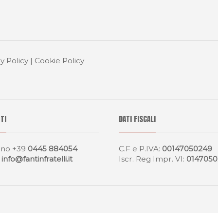
y Policy
|
Cookie Policy
TI
DATI FISCALI
ono
+39
0445 884054
C.F e P.IVA:
00147050249
:
info@fantinfratelli.it
Iscr. Reg Impr. VI:
014705